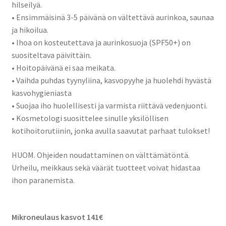
hilseilyä.
• Ensimmäisinä 3-5 päivänä on vältettävä aurinkoa, saunaa
ja hikoilua.
• Ihoa on kosteutettava ja aurinkosuoja (SPF50+) on
suositeltava päivittäin.
• Hoitopäivänä ei saa meikata.
• Vaihda puhdas tyynyliina, kasvopyyhe ja huolehdi hyvästä
kasvohygieniasta
• Suojaa iho huolellisesti ja varmista riittävä vedenjuonti.
• Kosmetologi suosittelee sinulle yksilöllisen
kotihoitorutiinin, jonka avulla saavutat parhaat tulokset!
HUOM. Ohjeiden noudattaminen on välttämätöntä.
Urheilu, meikkaus sekä väärät tuotteet voivat hidastaa
ihon paranemista.
Mikroneulaus kasvot 141€