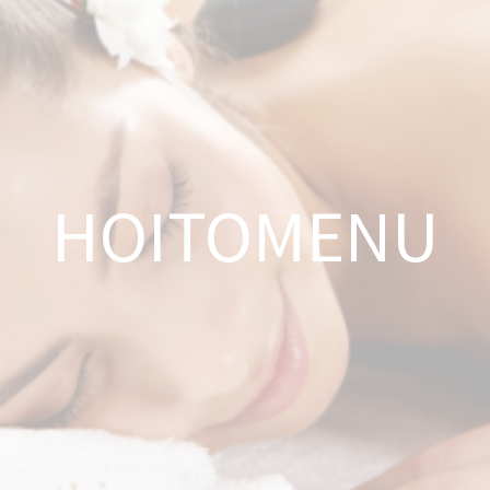
Peruutusehdot
Kauneushoitola
Ekokampaamo
HOITOMENU
Henkilökunta
Yhteystiedot
Kauppa
Kassa
Toimitusehdot