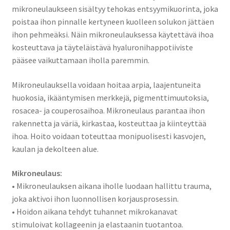
mikroneulaukseen sisältyy tehokas entsyymikuorinta, joka
poistaa ihon pinnalle kertyneen kuolleen solukon jättäen
ihon pehmeäksi. Näin mikroneulauksessa käytettävä ihoa
kosteuttava ja täyteläistävä hyaluronihappotiiviste
pääsee vaikuttamaan iholla paremmin.
Mikroneulauksella voidaan hoitaa arpia, laajentuneita
huokosia, ikääntymisen merkkejä, pigmenttimuutoksia,
rosacea- ja couperosaihoa. Mikroneulaus parantaa ihon
rakennetta ja väriä, kirkastaa, kosteuttaa ja kiinteyttää
ihoa. Hoito voidaan toteuttaa monipuolisesti kasvojen,
kaulan ja dekolteen alue.
Mikroneulaus:
• Mikroneulauksen aikana iholle luodaan hallittu trauma,
joka aktivoi ihon luonnollisen korjausprosessin.
• Hoidon aikana tehdyt tuhannet mikrokanavat
stimuloivat kollageenin ja elastaanin tuotantoa.