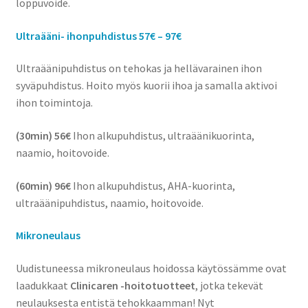
loppuvoide.
Ultraääni- ihonpuh
distus 57€ – 97€
Ultraäänipuhdistus on tehokas ja hellävarainen ihon
syväpuhdistus. Hoito myös kuorii ihoa ja samalla aktivoi
ihon toimintoja.
(30min) 56€
Ihon alkupuhdistus, ultraäänikuorinta,
naamio, hoitovoide.
(60min) 96€
Ihon alkupuhdistus, AHA-kuorinta,
ultraäänipuhdistus, naamio, hoitovoide.
Mikroneulaus
Uudistuneessa mikroneulaus hoidossa käytössämme ovat
laadukkaat
Clinicaren -hoitotuotteet
, jotka tekevät
neulauksesta entistä tehokkaamman! Nyt