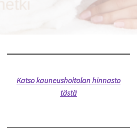
Oma tili
Ostoskori
Kanta-asiakas
Evästeseloste
Tietosuojaseloste
Katso kauneushoitolan hinnasto
tästä