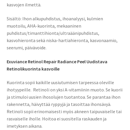
kasvojen ilmettä.
Sisältö: Ihon alkupuhdistus, ihoanalyysi, kulmien
muotoilu, AHA-kuorinta, mekaaninen
puhdistus/timanttihionta/ultraäänipuhdistus,
kasvohieronta sekä niska-hartiahieronta, kasvonaamio,
seerumi, päivävoide.
Exuviance Retinol Repair Radiance Peel Uudistava
Retinolikuorinta kasvoille
Kuorinta sopii kaikille uusiutumisen tarpeessa oleville
ihotyypeille. Retinoli on yksi A-vitamiinin muoto. Se kuorii
ja stimuloi uusien ihosolujen tuotantoa. Se parantaa ihon
rakennetta, häivyttää ryppyjä ja tasoittaa ihonsävyä.
Retinoli sopii erinomaisesti myös akneen taipuvaiselle tai
rasvaiselle iholle. Hoitoa ei suositella raskauden ja
imetyksen aikana.