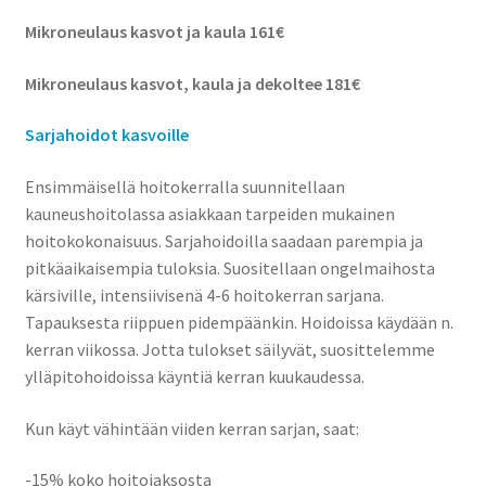
Mikroneulaus kasvot ja kaula 161€
Mikroneulaus kasvot, kaula ja dekoltee 181€
Sarjahoidot kasvoille
Ensimmäisellä hoitokerralla suunnitellaan
kauneushoitolassa asiakkaan tarpeiden mukainen
hoitokokonaisuus. Sarjahoidoilla saadaan parempia ja
pitkäaikaisempia tuloksia. Suositellaan ongelmaihosta
kärsiville, intensiivisenä 4-6 hoitokerran sarjana.
Tapauksesta riippuen pidempäänkin. Hoidoissa käydään n.
kerran viikossa. Jotta tulokset säilyvät, suosittelemme
ylläpitohoidoissa käyntiä kerran kuukaudessa.
Kun käyt vähintään viiden kerran sarjan, saat:
-15% koko hoitojaksosta