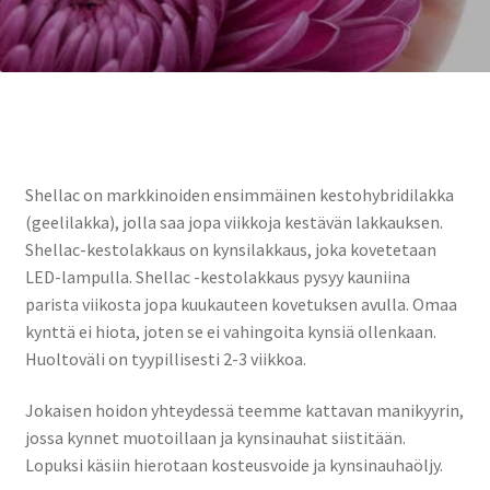
Shellac on markkinoiden ensimmäinen kestohybridilakka
(geelilakka), jolla saa jopa viikkoja kestävän lakkauksen.
Shellac-kestolakkaus on kynsilakkaus, joka kovetetaan
LED-lampulla. Shellac -kestolakkaus pysyy kauniina
parista viikosta jopa kuukauteen kovetuksen avulla. Omaa
kynttä ei hiota, joten se ei vahingoita kynsiä ollenkaan.
Huoltoväli on tyypillisesti 2-3 viikkoa.
Jokaisen hoidon yhteydessä teemme kattavan manikyyrin,
jossa kynnet muotoillaan ja kynsinauhat siistitään.
Lopuksi käsiin hierotaan kosteusvoide ja kynsinauhaöljy.