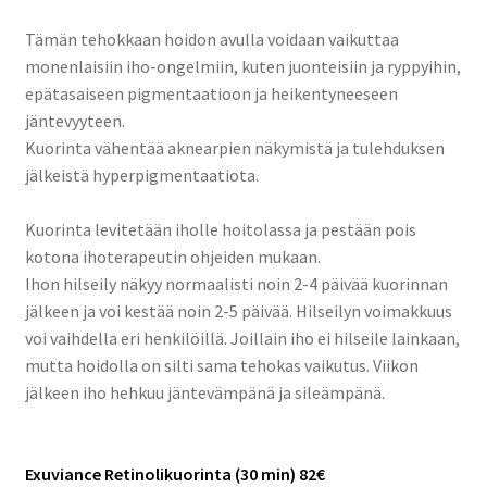
Tämän tehokkaan hoidon avulla voidaan vaikuttaa
monenlaisiin iho-ongelmiin, kuten juonteisiin ja ryppyihin,
epätasaiseen pigmentaatioon ja heikentyneeseen
jäntevyyteen.
Kuorinta vähentää aknearpien näkymistä ja tulehduksen
jälkeistä hyperpigmentaatiota.
Kuorinta levitetään iholle hoitolassa ja pestään pois
kotona ihoterapeutin ohjeiden mukaan.
Ihon hilseily näkyy normaalisti noin 2-4 päivää kuorinnan
jälkeen ja voi kestää noin 2-5 päivää. Hilseilyn voimakkuus
voi vaihdella eri henkilöillä. Joillain iho ei hilseile lainkaan,
mutta hoidolla on silti sama tehokas vaikutus. Viikon
jälkeen iho hehkuu jäntevämpänä ja sileämpänä.
Exuviance Retinolikuorinta (30 min) 82€