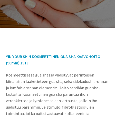
YIN YOUR SKIN KOSMEETTINEN GUA SHA KASVOHOITO
(90min) 151€
Kosmeettisessa gua shassa yhdistyvät perinteisen
kiinalaisen lääketieteen gua sha, sekä sidekudoshieronnan
ja lymfahieronnan elementit. Hoito tehdään gua sha-
lastoilla. Kosmeettinen gua sha parantaa ihon
verenkiertoa ja lymfanesteiden virtausta, jolloin iho
uudistuu paremmin. Se stimuloi fibroblastisolujen
toimintaa, jotka paitsi vastaavat kollageenin ja