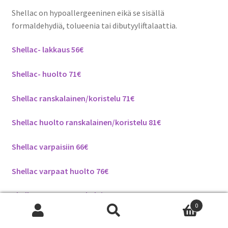
Shellac on hypoallergeeninen eikä se sisällä
formaldehydiä, tolueenia tai dibutyyliftalaattia.
Shellac- lakkaus 56€
Shellac- huolto 71€
Shellac ranskalainen/koristelu 71€
Shellac huolto ranskalainen/koristelu 81€
Shellac varpaisiin 66€
Shellac varpaat huolto 76€
Shellac varpaat ranskalainen 76€
0
Etsi:
Haku
Shellac huolto varpaat ranskalainen 86€