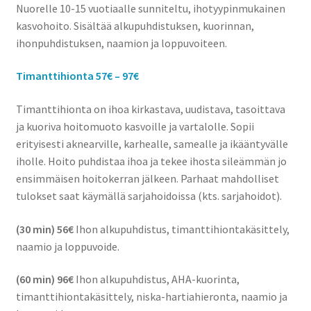
Nuorelle 10-15 vuotiaalle sunniteltu, ihotyypinmukainen
kasvohoito. Sisältää alkupuhdistuksen, kuorinnan,
ihonpuhdistuksen, naamion ja loppuvoiteen.
Timanttihionta 57€ – 97€
Timanttihionta on ihoa kirkastava, uudistava, tasoittava
ja kuoriva hoitomuoto kasvoille ja vartalolle. Sopii
erityisesti aknearville, karhealle, samealle ja ikääntyvälle
iholle. Hoito puhdistaa ihoa ja tekee ihosta sileämmän jo
ensimmäisen hoitokerran jälkeen. Parhaat mahdolliset
tulokset saat käymällä sarjahoidoissa (kts. sarjahoidot).
(30 min) 56€
Ihon alkupuhdistus, timanttihiontakäsittely,
naamio ja loppuvoide.
(60 min) 96€
Ihon alkupuhdistus, AHA-kuorinta,
timanttihiontakäsittely, niska-hartiahieronta, naamio ja