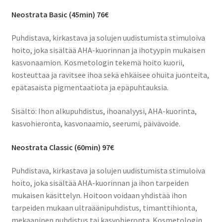
Neostrata Basic (45min) 76€
Puhdistava, kirkastava ja solujen uudistumista stimuloiva
hoito, joka sisältää AHA-kuorinnan ja ihotyypin mukaisen
kasvonaamion. Kosmetologin tekemä hoito kuorii,
kosteuttaa ja ravitsee ihoa sekä ehkäisee ohuita juonteita,
epätasaista pigmentaatiota ja epäpuhtauksia.
Sisältö: Ihon alkupuhdistus, ihoanalyysi, AHA-kuorinta,
kasvohieronta, kasvonaamio, seerumi, päivävoide.
Neostrata Classic (60min) 97€
Puhdistava, kirkastava ja solujen uudistumista stimuloiva
hoito, joka sisältää AHA-kuorinnan ja ihon tarpeiden
mukaisen käsittelyn. Hoitoon voidaan yhdistää ihon
tarpeiden mukaan ultraäänipuhdistus, timanttihionta,
mekaaninen puhdistus tai kasvohieronta. Kosmetologin