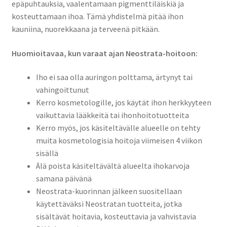
epäpuhtauksia, vaalentamaan pigmenttiläiskiä ja
kosteuttamaan ihoa. Tämä yhdistelmä pitää ihon
kauniina, nuorekkaana ja terveenä pitkään.
Huomioitavaa, kun varaat ajan Neostrata-hoitoon:
Iho ei saa olla auringon polttama, ärtynyt tai
vahingoittunut
Kerro kosmetologille, jos käytät ihon herkkyyteen
vaikuttavia lääkkeitä tai ihonhoitotuotteita
Kerro myös, jos käsiteltävälle alueelle on tehty
muita kosmetologisia hoitoja viimeisen 4 viikon
sisällä
Älä poista käsiteltävältä alueelta ihokarvoja
samana päivänä
Neostrata-kuorinnan jälkeen suositellaan
käytettäväksi Neostratan tuotteita, jotka
sisältävät hoitavia, kosteuttavia ja vahvistavia