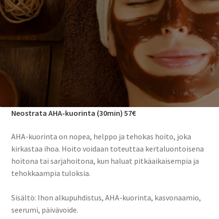
Neostrata AHA-kuorinta (30min) 57€
AHA-kuorinta on nopea, helppo ja tehokas hoito, joka
kirkastaa ihoa. Hoito voidaan toteuttaa kertaluontoisena
hoitona tai sarjahoitona, kun haluat pitkäaikaisempia ja
tehokkaampia tuloksia.
Sisältö: Ihon alkupuhdistus, AHA-kuorinta, kasvonaamio,
seerumi, päivävoide.