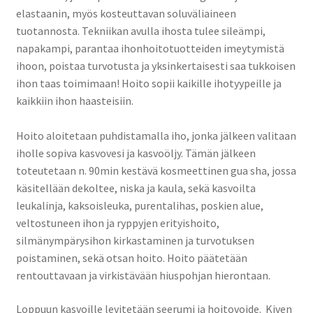
elastaanin, myös kosteuttavan soluväliaineen
tuotannosta. Tekniikan avulla ihosta tulee sileämpi,
napakampi, parantaa ihonhoitotuotteiden imeytymistä
ihoon, poistaa turvotusta ja yksinkertaisesti saa tukkoisen
ihon taas toimimaan! Hoito sopii kaikille ihotyypeille ja
kaikkiin ihon haasteisiin.
Hoito aloitetaan puhdistamalla iho, jonka jälkeen valitaan
iholle sopiva kasvovesi ja kasvoöljy. Tämän jälkeen
toteutetaan n. 90min kestävä kosmeettinen gua sha, jossa
käsitellään dekoltee, niska ja kaula, sekä kasvoilta
leukalinja, kaksoisleuka, purentalihas, poskien alue,
veltostuneen ihon ja ryppyjen erityishoito,
silmänympärysihon kirkastaminen ja turvotuksen
poistaminen, sekä otsan hoito. Hoito päätetään
rentouttavaan ja virkistävään hiuspohjan hierontaan.
Loppuun kasvoille levitetään seerumi ja hoitovoide. Kiven