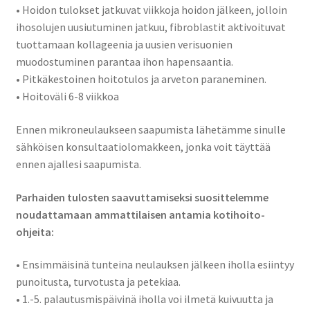
• Hoidon tulokset jatkuvat viikkoja hoidon jälkeen, jolloin
ihosolujen uusiutuminen jatkuu, fibroblastit aktivoituvat
tuottamaan kollageenia ja uusien verisuonien
muodostuminen parantaa ihon hapensaantia.
• Pitkäkestoinen hoitotulos ja arveton paraneminen.
• Hoitoväli 6-8 viikkoa
Ennen mikroneulaukseen saapumista lähetämme sinulle
sähköisen konsultaatiolomakkeen, jonka voit täyttää
ennen ajallesi saapumista.
Parhaiden tulosten saavuttamiseksi suosittelemme
noudattamaan ammattilaisen antamia kotihoito-
ohjeita:
• Ensimmäisinä tunteina neulauksen jälkeen iholla esiintyy
punoitusta, turvotusta ja petekiaa.
• 1.-5. palautusmispäivinä iholla voi ilmetä kuivuutta ja