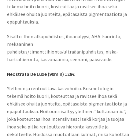
tekemä hoito kuorii, kosteuttaa ja ravitsee ihoa sekä
ehkäisee ohuita juonteita, epätasaista pigmentaatiota ja
epäpuhtauksia.
Sisältö: Ihon alkupuhdistus, ihoanalyysi, AHA-kuorinta,
mekaaninen
puhdistus/timanttihionta/ultraäänipuhdistus, niska-
hartiahieronta, kasvonaamio, seerumi, päivävoide.
Neostrata De Luxe (90min) 128€
Ylellinen ja rentouttava kasvohoito. Kosmetologin
tekemä hoito kuorii, kosteuttaa ja ravitsee ihoa sekä
ehkäisee ohuita juonteita, epätasaista pigmentaatiota ja
epäpuhtauksia. Hoitoon sisältyy ylellinen “kultanaamio”,
joka kosteuttaa ihoa intensiivisesti sekä korjaa ja suojaa
ihoa sekä pitkä rentouttava hieronta kasvoille ja
dekolteelle. Hoidossa muotoillaan kulmat, mikä kohottaa