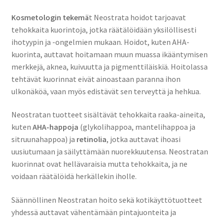
Kosmetologin tekemä
t Neostrata hoidot tarjoavat
tehokkaita kuorintoja, jotka räätälöidään yksilöllisesti
ihotyypin ja -ongelmien mukaan. Hoidot, kuten AHA-
kuorinta, auttavat hoitamaan muun muassa ikääntymisen
merkkejä, aknea, kuivuutta ja pigmenttiläiskiä. Hoitolassa
tehtävät kuorinnat eivät ainoastaan paranna ihon
ulkonäköä, vaan myös edistävät sen terveyttä ja hehkua.
Neostratan tuotteet sisältävät tehokkaita raaka-aineita,
kuten
AHA-happoja
(glykolihappoa, mantelihappoa ja
sitruunahappoa) ja
retinolia
, jotka auttavat ihoasi
uusiutumaan ja säilyttämään nuorekkuutensa. Neostratan
kuorinnat ovat hellävaraisia mutta tehokkaita, ja ne
voidaan räätälöidä herkällekin iholle.
Säännöllinen Neostratan hoito sekä kotikäyttötuotteet
yhdessä auttavat vähentämään pintajuonteita ja