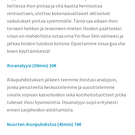
helliessä ihon pintaa ja sitä kautta hermostoa
rentouttaen, ulottuu kokonaisvaltaiset aktivoivat
vaikutukset pintaa syvemmälle. Tämä saa aikaan ihon
terveen hehkun ja levänneen mielen. Hoidon päätteeksi
sinun on mahdollista ostaa oma Yin Your Skin välineesi ja
jatkaa hoidon tuloksia kotona. Opastamme sinua gua sha
kiven käyttämisessä!
Ihoanalyysi (30min) 30€
Alkupuhdistuksen jälkeen teemme ihostasi analyysin,
jonka perusteella keskustelemme ja suosittelemme
sinulle sopivan kasvohoidon sekä kotihoitotuotteet jotka
tukevat ihosi hyvinvointia. Ihoanalyysi sopii erityisesti
ennen sarjahoidon aloittamista.
Nuorten ihonpuhdistus (45min) 76€