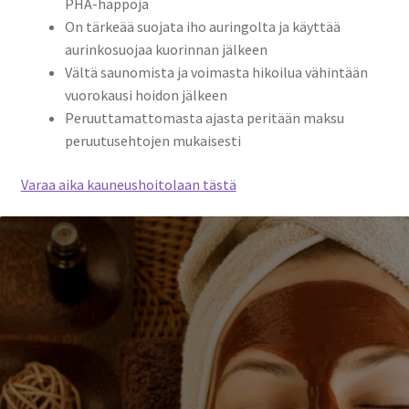
PHA-happoja
On tärkeää suojata iho auringolta ja käyttää
aurinkosuojaa kuorinnan jälkeen
Vältä saunomista ja voimasta hikoilua vähintään
vuorokausi hoidon jälkeen
Peruuttamattomasta ajasta peritään maksu
peruutusehtojen mukaisesti
Varaa aika kauneushoitolaan tästä