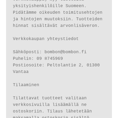
yksityishenkilöille Suomeen. 
Peruutusehdot
Pidätämme oikeuden toimitusehtojen 
ja hintojen muutoksiin. Tuotteiden 
Kauneushoitola
hinnat sisältävät arvonlisäveron.

Ekokampaamo
Verkkokaupan yhteystiedot

Henkilökunta
Sähköposti: bombon@bombon.fi

Puhelin: 09 8745969

Yhteystiedot
Postiosoite: Peltolantie 2, 01300 
Vantaa

Kauppa
Tilaaminen

Kassa
Tilattavat tuotteet valitaan 
verkkosivuilla lisäämällä ne 
Toimitusehdot
ostoskoriin. Tilaus lähetetään 
maksamalla ostoskorin sisältö 