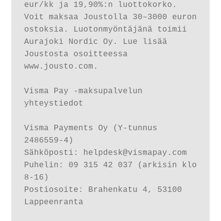
eur/kk ja 19,90%:n luottokorko. 
Voit maksaa Joustolla 30–3000 euron 
ostoksia. Luotonmyöntäjänä toimii 
Aurajoki Nordic Oy. Lue lisää 
Joustosta osoitteessa 
www.jousto.com.

Visma Pay -maksupalvelun 
yhteystiedot

Visma Payments Oy (Y-tunnus 
2486559-4)

Sähköposti: helpdesk@vismapay.com

Puhelin: 09 315 42 037 (arkisin klo 
8-16)

Postiosoite: Brahenkatu 4, 53100 
Lappeenranta
