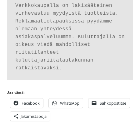
Verkkokaupalla on lakisääteinen 
virhevastuu myydyistä tuotteista. 
Reklamaatiotapauksissa pyydämme 
olemaan yhteydessä 
asiakaspalveluumme. Kuluttajalla on 
oikeus viedä mahdolliset 
riitatilanteet 
kuluttajariitalautakunnan 
ratkaistavaksi.
Jaa tämä:
Facebook
WhatsApp
Sähköpostitse
Jakamistapoja