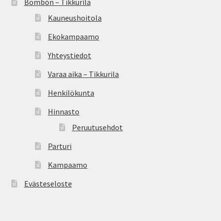
Bombón – Tikkurila
Kauneushoitola
Ekokampaamo
Yhteystiedot
Varaa aika – Tikkurila
Henkilökunta
Hinnasto
Peruutusehdot
Parturi
Kampaamo
Evästeseloste