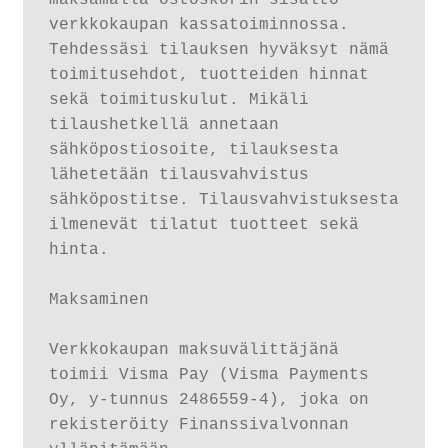
Oma tili
verkkokaupan kassatoiminnossa. 
Tehdessäsi tilauksen hyväksyt nämä 
Ostoskori
toimitusehdot, tuotteiden hinnat 
sekä toimituskulut. Mikäli 
Kanta-asiakas
tilaushetkellä annetaan 
sähköpostiosoite, tilauksesta 
Evästeseloste
lähetetään tilausvahvistus 
sähköpostitse. Tilausvahvistuksesta 
Tietosuojaseloste
ilmenevät tilatut tuotteet sekä 
hinta.

Maksaminen

Verkkokaupan maksuvälittäjänä 
toimii Visma Pay (Visma Payments 
Oy, y-tunnus 2486559-4), joka on 
rekisteröity Finanssivalvonnan 