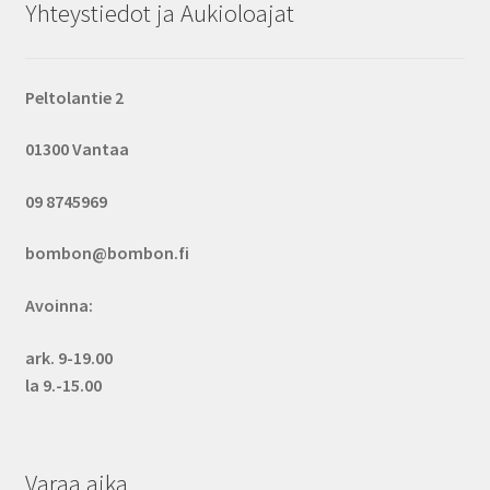
Yhteystiedot ja Aukioloajat
Peltolantie 2
01300 Vantaa
09 8745969
bombon@bombon.fi
Avoinna:
ark. 9-19.00
la 9.-15.00
Varaa aika