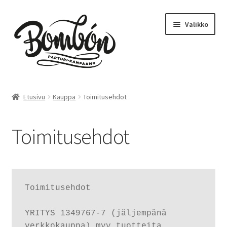
Siirry
Siirry
Valikko
navigointiin
sisältöön
Etusivu
Etusivu
Kauppa
Toimitusehdot
Bombón – Tikkurila
Toimitusehdot
Varaa aika – Tikkurila
Kampaamo
Toimitusehdot

Parturi
YRITYS 1349767-7 (jäljempänä 
Hinnasto
verkkokauppa) myy tuotteita 