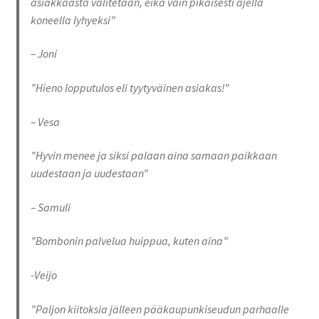
asiakkaasta välitetään, eikä vain pikaisesti ajella
koneella lyhyeksi”
– Joni
”Hieno lopputulos eli tyytyväinen asiakas!”
– Vesa
”Hyvin menee ja siksi palaan aina samaan paikkaan
uudestaan ja uudestaan”
– Samuli
”Bombonin palvelua huippua, kuten aina”
-Veijo
”Paljon kiitoksia jälleen pääkaupunkiseudun parhaalle