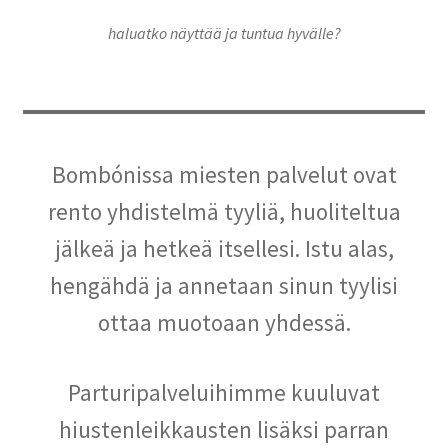
Oma tili
haluatko näyttää ja tuntua hyvälle?
Ostoskori
Kanta-asiakas
Evästeseloste
Bombónissa miesten palvelut ovat
rento yhdistelmä tyyliä, huoliteltua
Tietosuojaseloste
jälkeä ja hetkeä itsellesi. Istu alas,
hengähdä ja annetaan sinun tyylisi
ottaa muotoaan yhdessä.
Parturipalveluihimme kuuluvat
hiustenleikkausten lisäksi parran