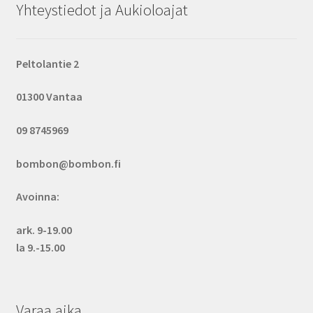
Yhteystiedot ja Aukioloajat
Peltolantie 2
01300 Vantaa
09 8745969
bombon@bombon.fi
Avoinna:
ark. 9-19.00
la 9.-15.00
Varaa aika