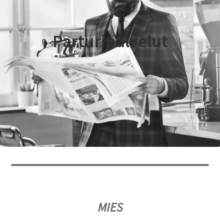
Peruutusehdot
Parturipalvelut
Kauneushoitola
Ekokampaamo
Henkilökunta
Yhteystiedot
Kauppa
Kassa
Toimitusehdot
MIES