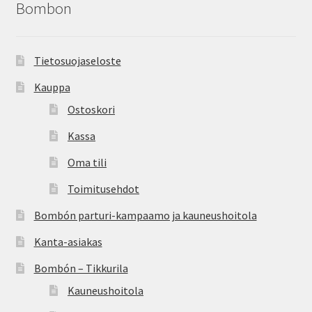
Bombon
Peruutusehdot
Kauneushoitola
Tietosuojaseloste
Kauppa
Ekokampaamo
Ostoskori
Henkilökunta
Kassa
Oma tili
Yhteystiedot
Toimitusehdot
Kauppa
Bombón parturi-kampaamo ja kauneushoitola
Kanta-asiakas
Kassa
Bombón – Tikkurila
Toimitusehdot
Kauneushoitola