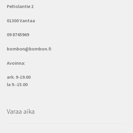
Peltolantie 2
01300 Vantaa
09 8745969
bombon@bombon.fi
Avoinna:
ark. 9-19.00
la 9.-15.00
Varaa aika