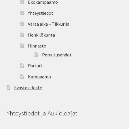
Ekokampaamo
Oma tili
Yhteystiedot
Ostoskori
Varaa aika – Tikkurila
Kanta-asiakas
Henkilökunta
Hinnasto
Evästeseloste
Peruutusehdot
Tietosuojaseloste
Parturi
Kampaamo
Evästeseloste
Yhteystiedot ja Aukioloajat