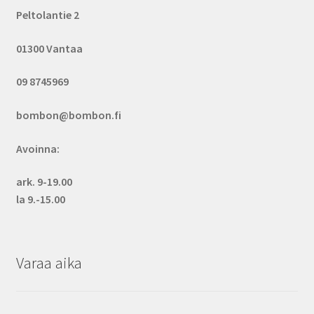
Peltolantie 2
01300 Vantaa
09 8745969
bombon@bombon.fi
Avoinna:
ark. 9-19.00
la 9.-15.00
Varaa aika