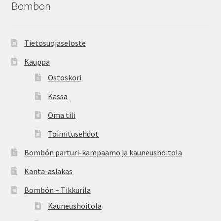
Bombon
Peruutusehdot
Kauneushoitola
Tietosuojaseloste
Kauppa
Ekokampaamo
Ostoskori
Henkilökunta
Kassa
Oma tili
Yhteystiedot
Toimitusehdot
Kauppa
Bombón parturi-kampaamo ja kauneushoitola
Kanta-asiakas
Kassa
Bombón – Tikkurila
Toimitusehdot
Kauneushoitola