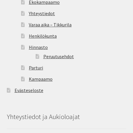
Ekokampaamo
Oma tili
Yhteystiedot
Ostoskori
Varaa aika – Tikkurila
Kanta-asiakas
Henkilökunta
Hinnasto
Evästeseloste
Peruutusehdot
Tietosuojaseloste
Parturi
Kampaamo
Evästeseloste
Yhteystiedot ja Aukioloajat