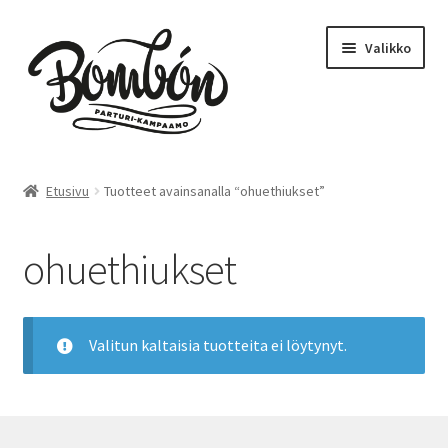
Siirry
Siirry
Valikko
navigointiin
sisältöön
Etusivu
Etusivu
Tuotteet avainsanalla “ohuethiukset”
Bombón – Tikkurila
ohuethiukset
Varaa aika – Tikkurila
Kampaamo
Valitun kaltaisia tuotteita ei löytynyt.
Parturi
Hinnasto