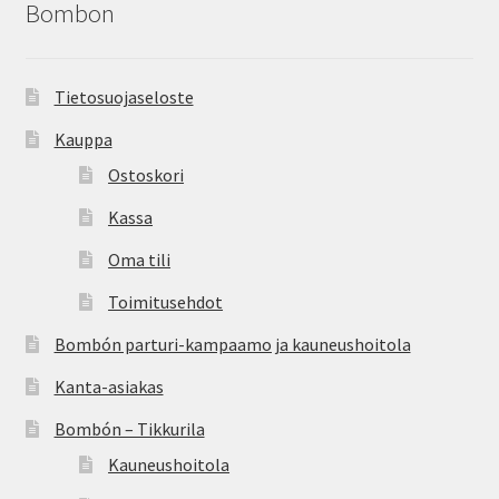
Bombon
Peruutusehdot
Kauneushoitola
Tietosuojaseloste
Kauppa
Ekokampaamo
Ostoskori
Henkilökunta
Kassa
Oma tili
Yhteystiedot
Toimitusehdot
Kauppa
Bombón parturi-kampaamo ja kauneushoitola
Kanta-asiakas
Kassa
Bombón – Tikkurila
Toimitusehdot
Kauneushoitola