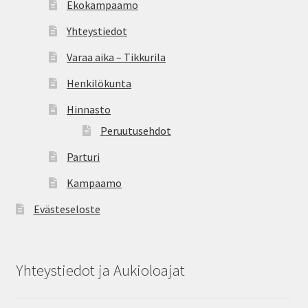
Ekokampaamo
Oma tili
Yhteystiedot
Ostoskori
Varaa aika – Tikkurila
Kanta-asiakas
Henkilökunta
Hinnasto
Evästeseloste
Peruutusehdot
Tietosuojaseloste
Parturi
Kampaamo
Evästeseloste
Yhteystiedot ja Aukioloajat