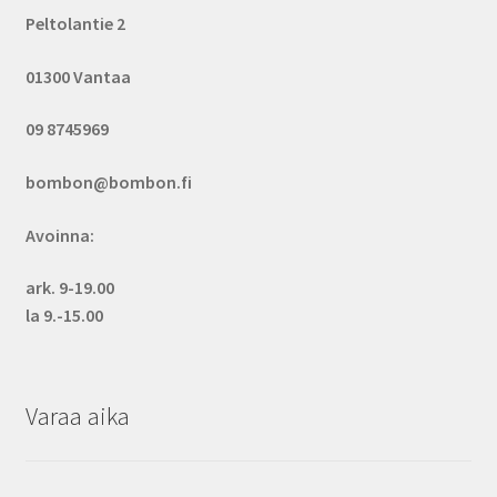
Peltolantie 2
01300 Vantaa
09 8745969
bombon@bombon.fi
Avoinna:
ark. 9-19.00
la 9.-15.00
Varaa aika