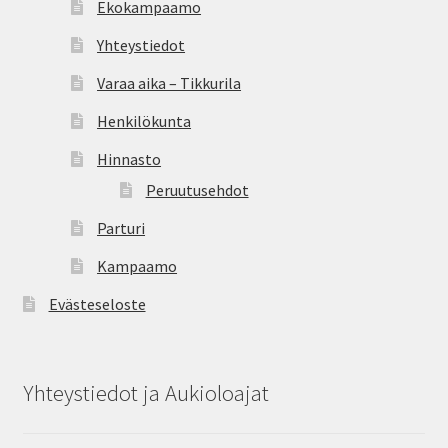
Ekokampaamo
Oma tili
Yhteystiedot
Ostoskori
Varaa aika – Tikkurila
Kanta-asiakas
Henkilökunta
Hinnasto
Evästeseloste
Peruutusehdot
Tietosuojaseloste
Parturi
Kampaamo
Evästeseloste
Yhteystiedot ja Aukioloajat