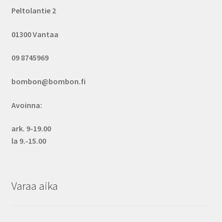
Peltolantie 2
01300 Vantaa
09 8745969
bombon@bombon.fi
Avoinna:
ark. 9-19.00
la 9.-15.00
Varaa aika