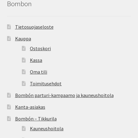
Bombon
Peruutusehdot
Kauneushoitola
Tietosuojaseloste
Kauppa
Ekokampaamo
Ostoskori
Henkilökunta
Kassa
Oma tili
Yhteystiedot
Toimitusehdot
Kauppa
Bombón parturi-kampaamo ja kauneushoitola
Kanta-asiakas
Kassa
Bombón – Tikkurila
Toimitusehdot
Kauneushoitola