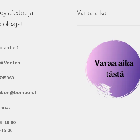
eystiedot ja
Varaa aika
ioloajat
olantie 2
00 Vantaa
745969
bon@bombon.fi
inna:
 9-19.00
.-15.00