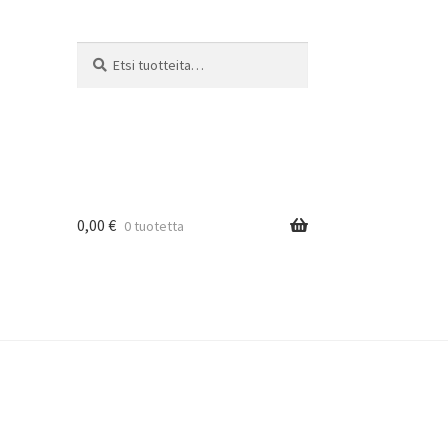
Etsi:
Haku
0,00
€
0 tuotetta