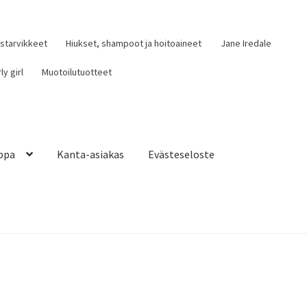
ustarvikkeet
Hiukset, shampoot ja hoitoaineet
Jane Iredale
ly girl
Muotoilutuotteet
ppa
Kanta-asiakas
Evästeseloste
iakas
Evästeseloste
Tietosuojaseloste