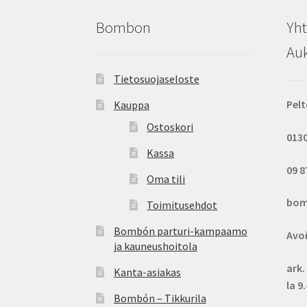
Bombon
Yht
Auk
Tietosuojaseloste
Pelt
Kauppa
Ostoskori
013
Kassa
09 8
Oma tili
bom
Toimitusehdot
Bombón parturi-kampaamo
Avo
ja kauneushoitola
ark.
Kanta-asiakas
la 9
Bombón – Tikkurila