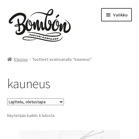
Siirry
Siirry
Valikko
navigointiin
sisältöön
Etusivu
Etusivu
Tuotteet avainsanalla “kauneus”
Bombón – Tikkurila
kauneus
Varaa aika – Tikkurila
Kampaamo
Näytetään kaikki 4 tulosta
Parturi
Hinnasto