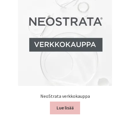
Peruutusehdot
Kauneushoitola
Ekokampaamo
Henkilökunta
Yhteystiedot
Kauppa
NeoStrata verkkokauppa
Kassa
Lue lisää
Toimitusehdot