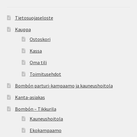
Tietosuojaseloste
Kauppa
Ostoskori
Kassa
Oma tili
Toimitusehdot
Bombón parturi-kampaamo ja kauneushoitola
Kanta-asiakas
Bombón – Tikkurila
Kauneushoitola
Ekokampaamo