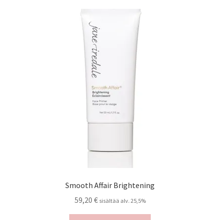
Oma tili
Ostoskori
Kanta-asiakas
Evästeseloste
Tietosuojaseloste
Smooth Affair Brightening
59,20
€
sisältää alv. 25,5%