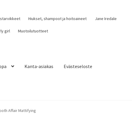
ustarvikkeet
Hiukset, shampoot ja hoitoaineet
Jane Iredale
ly girl
Muotoilutuotteet
ppa
Kanta-asiakas
Evästeseloste
iakas
Evästeseloste
Tietosuojaseloste
oth Affair Mattifying