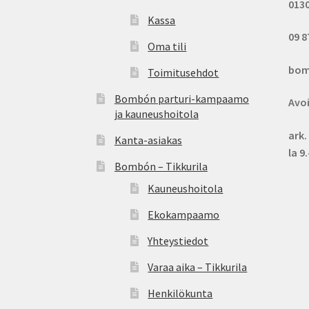
013
Kassa
09 8
Oma tili
bom
Toimitusehdot
Bombón parturi-kampaamo
Avo
ja kauneushoitola
ark.
Kanta-asiakas
la 9
Bombón – Tikkurila
Kauneushoitola
Ekokampaamo
Yhteystiedot
Varaa aika – Tikkurila
Henkilökunta