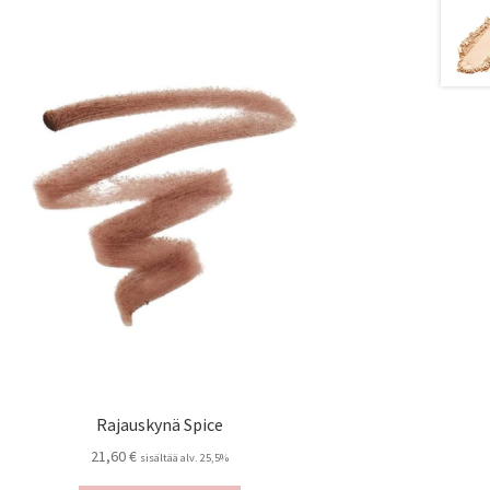
Rajauskynä Spice
21,60
€
sisältää alv. 25,5%