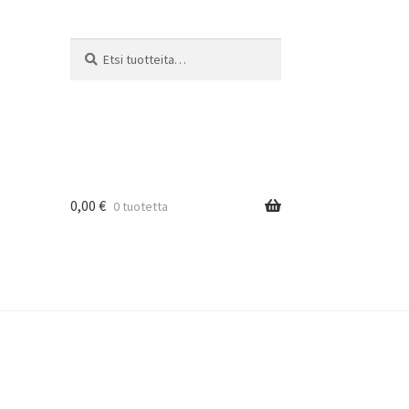
Etsi:
Haku
0,00
€
0 tuotetta