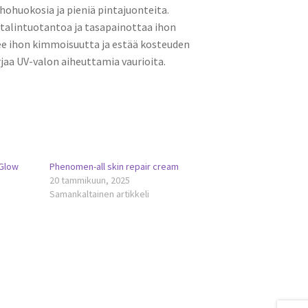
 ihohuokosia ja pieniä pintajuonteita.
talintuotantoa ja tasapainottaa ihon
ee ihon kimmoisuutta ja estää kosteuden
rjaa UV-valon aiheuttamia vaurioita.
 Glow
Phenomen-all skin repair cream
20 tammikuun, 2025
Samankaltainen artikkeli