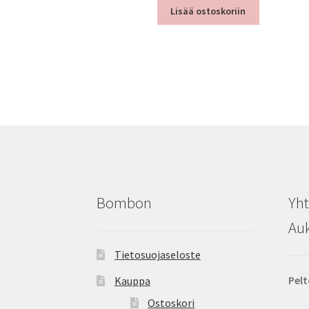
Lisää ostoskoriin
Bombon
Yht
Auk
Tietosuojaseloste
Pelt
Kauppa
Ostoskori