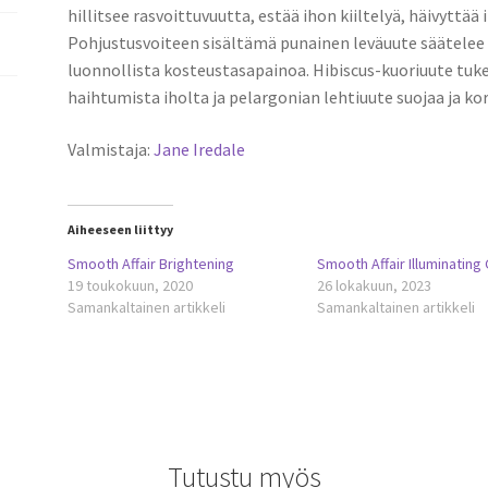
hillitsee rasvoittuvuutta, estää ihon kiiltelyä, häivyttää
Pohjustusvoiteen sisältämä punainen leväuute säätelee 
luonnollista kosteustasapainoa. Hibiscus-kuoriuute tuk
haihtumista iholta ja pelargonian lehtiuute suojaa ja ko
Valmistaja:
Jane Iredale
Aiheeseen liittyy
Smooth Affair Brightening
Smooth Affair Illuminating
19 toukokuun, 2020
26 lokakuun, 2023
Samankaltainen artikkeli
Samankaltainen artikkeli
Tutustu myös