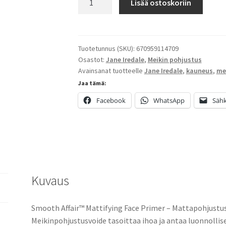
Lisää ostoskoriin
Affair
Mattifying
määrä
Tuotetunnus (SKU):
670959114709
Osastot:
Jane Iredale
,
Meikin pohjustus
Avainsanat tuotteelle
Jane Iredale
,
kauneus
,
me
Jaa tämä:
Facebook
WhatsApp
Sähk
Kuvaus
Smooth Affair™ Mattifying Face Primer – Mattapohjustusv
Meikinpohjustusvoide tasoittaa ihoa ja antaa luonnolli