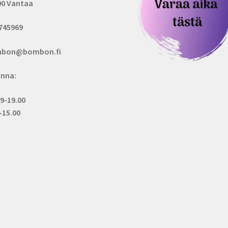
00 Vantaa
745969
bon@bombon.fi
inna:
 9-19.00
.-15.00