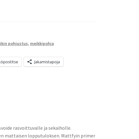
ikin pohjustus
,
meikkipohja
öpostitse
Jakamistapoja
oide rasvoittuvalle ja sekaiholle.
sen mattaisen lopputuloksen. Mattfyin primer