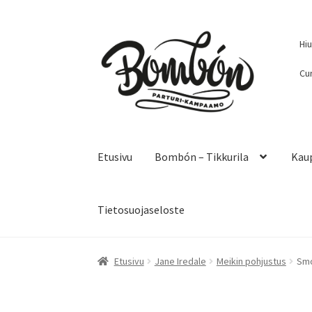
Siirry
Siirry
Hi
navigointiin
sisältöön
Cur
Etusivu
Bombón – Tikkurila
Kau
Tietosuojaseloste
Etusivu
Bombón – Tikkurila
Kauppa
Kanta-as
Etusivu
Jane Iredale
Meikin pohjustus
Smo