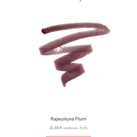
Rajauskynä Plum
21,60
€
sisältää alv. 25,5%