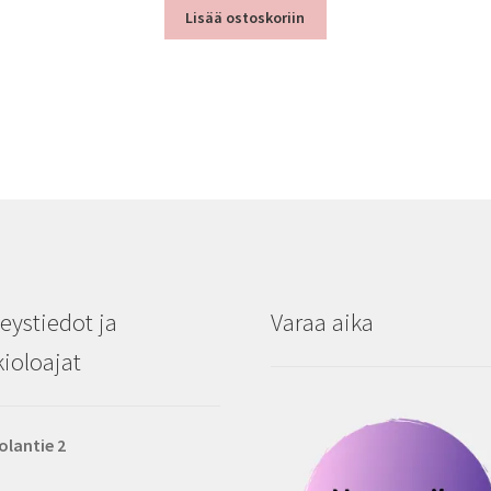
Lisää ostoskoriin
eystiedot ja
Varaa aika
ioloajat
olantie 2