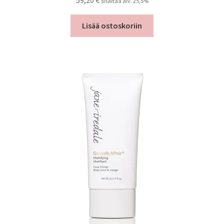
59,20
€
sisältää alv. 25,5%
Lisää ostoskoriin