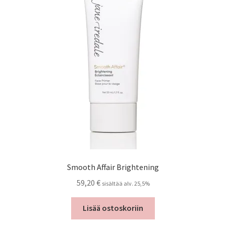
Peruutusehdot
Kauneushoitola
Ekokampaamo
Henkilökunta
Yhteystiedot
Kauppa
Smooth Affair Brightening
Kassa
59,20
€
sisältää alv. 25,5%
Toimitusehdot
Lisää ostoskoriin