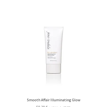
Oma tili
Ostoskori
Kanta-asiakas
Evästeseloste
Tietosuojaseloste
Smooth Affair Illuminating Glow