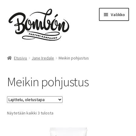
Siirry
Siirry
Valikko
navigointiin
sisältöön
Etusivu
Etusivu
Jane Iredale
Meikin pohjustus
Bombón – Tikkurila
Meikin pohjustus
Varaa aika – Tikkurila
Kampaamo
Näytetään kaikki 3 tulosta
Parturi
Hinnasto