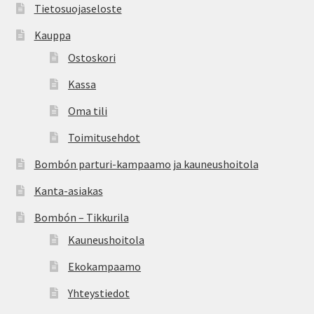
Tietosuojaseloste
Kauppa
Ostoskori
Kassa
Oma tili
Toimitusehdot
Bombón parturi-kampaamo ja kauneushoitola
Kanta-asiakas
Bombón – Tikkurila
Kauneushoitola
Ekokampaamo
Yhteystiedot