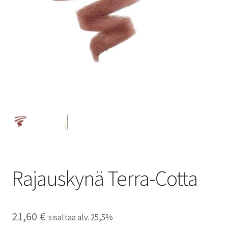
Peruutusehdot
Kauneushoitola
Ekokampaamo
Henkilökunta
Yhteystiedot
Kauppa
Rajauskynä Terra-Cotta
Kassa
Toimitusehdot
21,60
€
sisältää alv. 25,5%