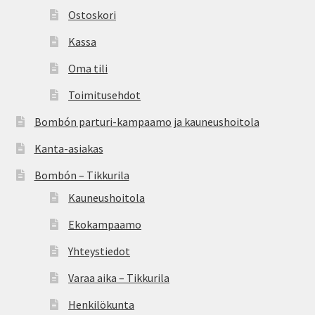
Ostoskori
Kassa
Oma tili
Toimitusehdot
Bombón parturi-kampaamo ja kauneushoitola
Kanta-asiakas
Bombón – Tikkurila
Kauneushoitola
Ekokampaamo
Yhteystiedot
Varaa aika – Tikkurila
Henkilökunta