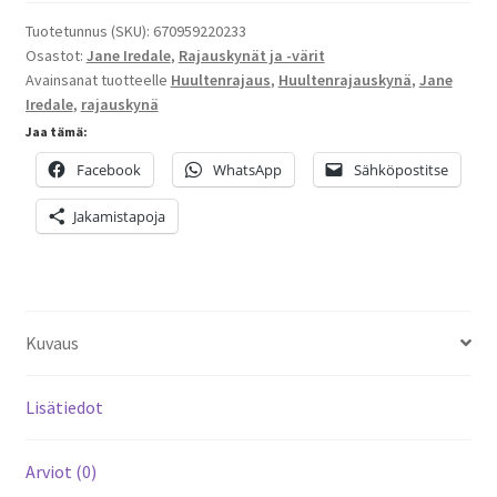
määrä
Tuotetunnus (SKU):
670959220233
Osastot:
Jane Iredale
,
Rajauskynät ja -värit
Avainsanat tuotteelle
Huultenrajaus
,
Huultenrajauskynä
,
Jane
Iredale
,
rajauskynä
Jaa tämä:
Facebook
WhatsApp
Sähköpostitse
Jakamistapoja
Kuvaus
Lisätiedot
Arviot (0)