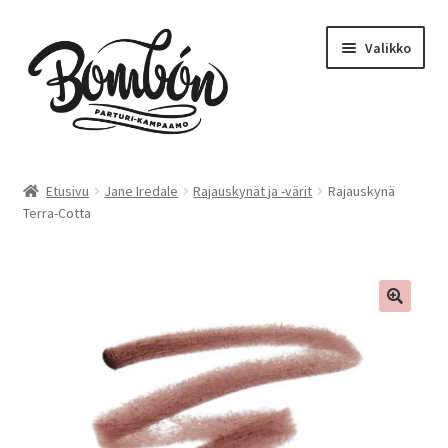
Siirry
Siirry
Valikko
navigointiin
sisältöön
Etusivu
Etusivu
Jane Iredale
Rajauskynät ja -värit
Rajauskynä
Terra-Cotta
Bombón – Tikkurila
Varaa aika – Tikkurila
Kampaamo
Parturi
Hinnasto