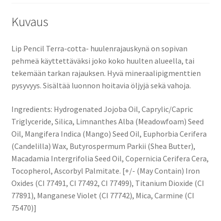
Kuvaus
Lip Pencil Terra-cotta- huulenrajauskynä on sopivan
pehmeä käyttettäväksi joko koko huulten alueella, tai
tekemään tarkan rajauksen. Hyvä mineraalipigmenttien
pysyvyys. Sisältää luonnon hoitavia öljyjä sekä vahoja.
Ingredients: Hydrogenated Jojoba Oil, Caprylic/Capric
Triglyceride, Silica, Limnanthes Alba (Meadowfoam) Seed
Oil, Mangifera Indica (Mango) Seed Oil, Euphorbia Cerifera
(Candelilla) Wax, Butyrospermum Parkii (Shea Butter),
Macadamia Intergrifolia Seed Oil, Copernicia Cerifera Cera,
Tocopherol, Ascorbyl Palmitate. [+/- (May Contain) Iron
Oxides (CI 77491, CI 77492, CI 77499), Titanium Dioxide (CI
77891), Manganese Violet (CI 77742), Mica, Carmine (CI
75470)]