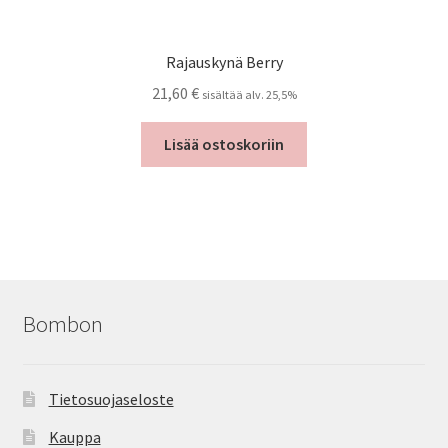
Rajauskynä Berry
21,60
€
sisältää alv. 25,5%
Lisää ostoskoriin
Bombon
Tietosuojaseloste
Kauppa