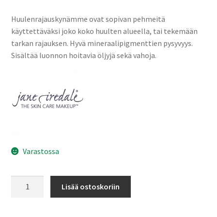
Oma tili
Huulenrajauskynämme ovat sopivan pehmeitä
Ostoskori
käyttettäväksi joko koko huulten alueella, tai tekemään
tarkan rajauksen. Hyvä mineraalipigmenttien pysyvyys.
Sisältää luonnon hoitavia öljyjä sekä vahoja.
Kanta-asiakas
Evästeseloste
Tietosuojaseloste
Varastossa
Rajauskynä
Lisää ostoskoriin
Terra-
Cotta