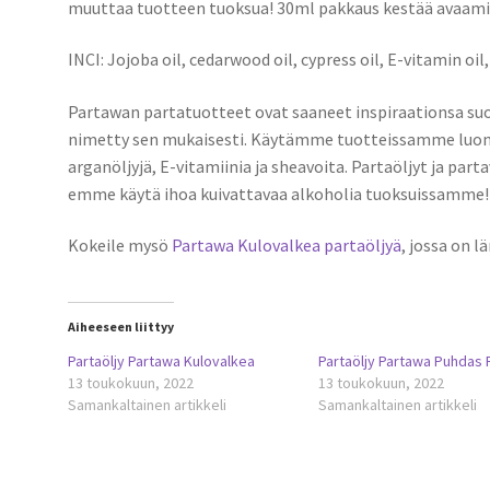
muuttaa tuotteen tuoksua! 30ml pakkaus kestää avaamis
INCI: Jojoba oil, cedarwood oil, cypress oil, E-vitamin oil
Partawan partatuotteet ovat saaneet inspiraationsa su
nimetty sen mukaisesti. Käytämme tuotteissamme luontais
arganöljyjä, E-vitamiinia ja sheavoita. Partaöljyt ja par
emme käytä ihoa kuivattavaa alkoholia tuoksuissamme!
Kokeile mysö
Partawa Kulovalkea partaöljyä
, jossa on 
Aiheeseen liittyy
Partaöljy Partawa Kulovalkea
Partaöljy Partawa Puhdas 
13 toukokuun, 2022
13 toukokuun, 2022
Samankaltainen artikkeli
Samankaltainen artikkeli