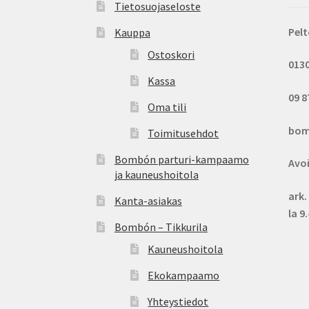
Tietosuojaseloste
Pelt
Kauppa
Ostoskori
013
Kassa
09 8
Oma tili
bom
Toimitusehdot
Bombón parturi-kampaamo
Avo
ja kauneushoitola
ark.
Kanta-asiakas
la 9
Bombón – Tikkurila
Kauneushoitola
Ekokampaamo
Yhteystiedot