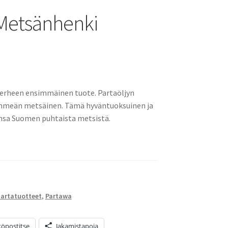
 Metsänhenki
erheen ensimmäinen tuote. Partaöljyn
hmeän metsäinen. Tämä hyväntuoksuinen ja
ionsa Suomen puhtaista metsistä.
artatuotteet
,
Partawa
öpostitse
Jakamistapoja