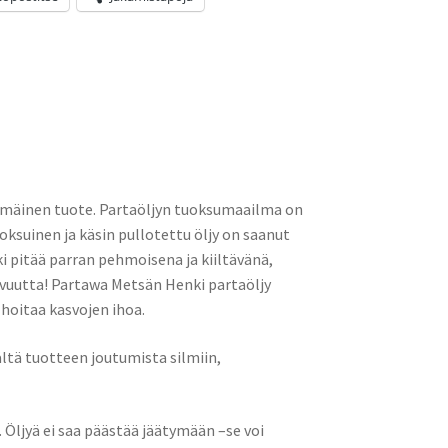
mäinen tuote. Partaöljyn tuoksumaailma on
uinen ja käsin pullotettu öljy on saanut
 pitää parran pehmoisena ja kiiltävänä,
avuutta! Partawa Metsän Henki partaöljy
hoitaa kasvojen ihoa.
Vältä tuotteen joutumista silmiin,
Öljyä ei saa päästää jäätymään –se voi