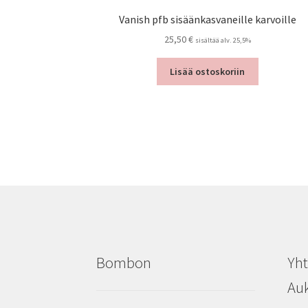
Vanish pfb sisäänkasvaneille karvoille
25,50
€
sisältää alv. 25,5%
Lisää ostoskoriin
Bombon
Yht
Auk