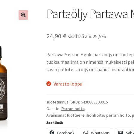
Partaöljy Partawa
24,90
€
sisältää alv. 25,5%
Partawa Metsän Henki partaöljy on tuotep
tuoksumaailma on nimensä mukaisesti pe
käsin pullotettu öljy on saanut inspiraat
Varasto loppu
Tuotetunnus (SKU):
6430065390015
Osasto:
Parran hoito
Avainsanat tuotteelle
ihonhoito
,
parran hoito
,
p
Jaa tämä:
Facebook
WhatsApp
Sähk