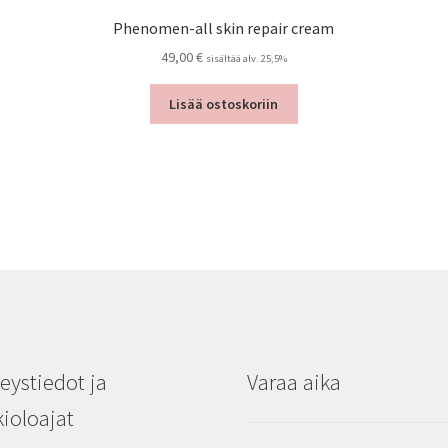
Phenomen-all skin repair cream
49,00
€
sisältää alv. 25,5%
Lisää ostoskoriin
eystiedot ja
Varaa aika
ioloajat