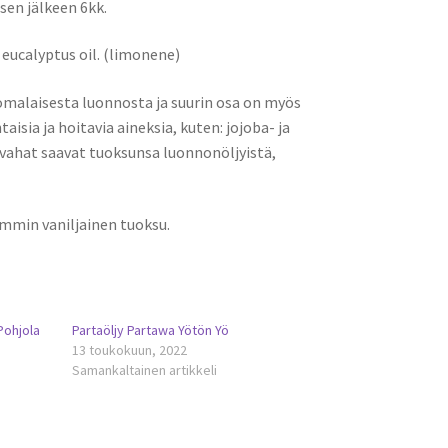
en jälkeen 6kk.
, eucalyptus oil. (limonene)
omalaisesta luonnosta ja suurin osa on myös
ia ja hoitavia aineksia, kuten: jojoba- ja
tavahat saavat tuoksunsa luonnonöljyistä,
lämmin vaniljainen tuoksu.
Pohjola
Partaöljy Partawa Yötön Yö
13 toukokuun, 2022
Samankaltainen artikkeli