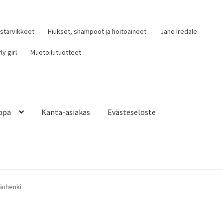
ustarvikkeet
Hiukset, shampoot ja hoitoaineet
Jane Iredale
ly girl
Muotoilutuotteet
ppa
Kanta-asiakas
Evästeseloste
iakas
Evästeseloste
Tietosuojaseloste
änhenki