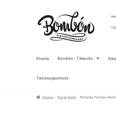
Siirry
Siirry
Hi
navigointiin
sisältöön
Cur
Etusivu
Bombón – Tikkurila
Kau
Tietosuojaseloste
Etusivu
Bombón – Tikkurila
Kauppa
Kanta-as
Etusivu
Parran hoito
Partaöljy Partawa Mets