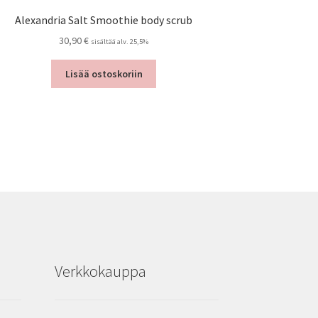
Alexandria Salt Smoothie body scrub
30,90
€
sisältää alv. 25,5%
Lisää ostoskoriin
Verkkokauppa