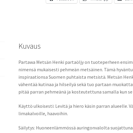
Kuvaus
Partawa Metsän Henki partaöljy on tuoteperheen ensim
nimensä mukaisesti pehmeän metsäinen. Tämä hyväntuoks
inspiraationsa Suomen puhtaista metsistä. Metsän Henki
vähentää kutinaa ja hilseilyä sekä tuo partaan muokatt
pitää parran pehmeänä ja kosteutettuna samalla kun se 
Käyttö ulkoisesti: Levitä ja hiero käsin parran alueelle. 
limakalvoille, haavoihin.
Säilytys: Huoneenlämmössä auringonvalolta suojattuna. 