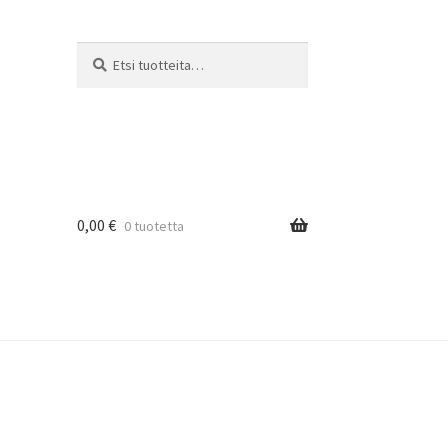
Etsi:
Haku
0,00
€
0 tuotetta