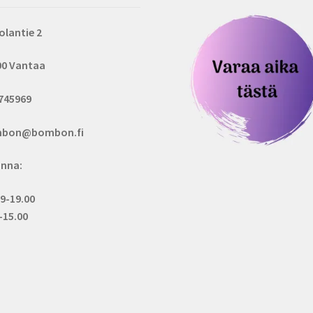
olantie 2
00 Vantaa
745969
bon@bombon.fi
inna:
 9-19.00
.-15.00