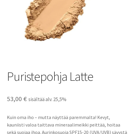
Peruutusehdot
Kauneushoitola
Ekokampaamo
Henkilökunta
Puristepohja Latte
Yhteystiedot
Kauppa
53,00
€
sisältää alv. 25,5%
Kassa
Kuin oma iho – mutta näyttää paremmalta! Kevyt,
Toimitusehdot
kauniisti valoa taittava mineraalimeikki peittää, hoitaa
sekä suojaa ihoa. Aurinkosuoja SPF15-20 (UVA/UVB) sävystä