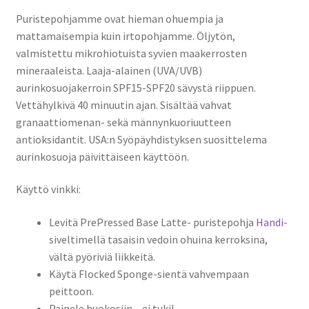
Puristepohjamme ovat hieman ohuempia ja
mattamaisempia kuin irtopohjamme. Öljytön,
valmistettu mikrohiotuista syvien maakerrosten
mineraaleista. Laaja-alainen (UVA/UVB)
aurinkosuojakerroin SPF15-SPF20 sävystä riippuen.
Vettähylkivä 40 minuutin ajan. Sisältää vahvat
granaattiomenan- sekä männynkuoriuutteen
antioksidantit. USA:n Syöpäyhdistyksen suosittelema
aurinkosuoja päivittäiseen käyttöön.
Käyttö vinkki:
Levitä PrePressed Base Latte- puristepohja
Handi
-
siveltimellä tasaisin vedoin ohuina kerroksina,
vältä pyöriviä liikkeitä.
Käytä Flocked Sponge-sientä vahvempaan
peittoon.
Painele huokosiin – ei tuki!