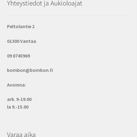
Yhteystiedot ja Aukioloajat
Peltolantie 2
01300 Vantaa
09 8745969
bombon@bombon.fi
Avoinna:
ark. 9-19.00
la 9.-15.00
Varaa aika