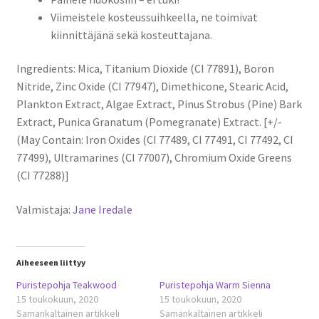
Viimeistele kosteussuihkeella, ne toimivat
kiinnittäjänä sekä kosteuttajana.
Ingredients: Mica, Titanium Dioxide (CI 77891), Boron
Nitride, Zinc Oxide (CI 77947), Dimethicone, Stearic Acid,
Plankton Extract, Algae Extract, Pinus Strobus (Pine) Bark
Extract, Punica Granatum (Pomegranate) Extract. [+/-
(May Contain: Iron Oxides (CI 77489, CI 77491, CI 77492, CI
77499), Ultramarines (CI 77007), Chromium Oxide Greens
(CI 77288)]
Valmistaja:
Jane Iredale
Aiheeseen liittyy
Puristepohja Teakwood
Puristepohja Warm Sienna
15 toukokuun, 2020
15 toukokuun, 2020
Samankaltainen artikkeli
Samankaltainen artikkeli