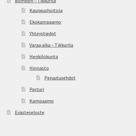
Bombón – Tikkurila
Kauneushoitola
Ekokampaamo
Yhteystiedot
Varaa aika – Tikkurila
Henkilökunta
Hinnasto
Peruutusehdot
Parturi
Kampaamo
Evästeseloste