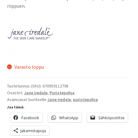
Oma tili
riippuen.
Ostoskori
Kanta-asiakas
Evästeseloste
Varasto loppu
Tietosuojaseloste
Tuotetunnus (SKU):
670959112798
Osastot:
Jane Iredale
,
Puristepohja
Avainsanat tuotteelle
Jane Iredale
,
puristepohja
Jaa tämä:
Facebook
WhatsApp
Sähköpostitse
Jakamistapoja