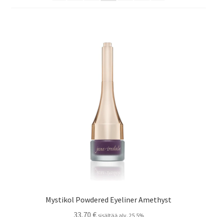
Peruutusehdot
Kauneushoitola
Ekokampaamo
Henkilökunta
Yhteystiedot
Kauppa
Kassa
Toimitusehdot
Mystikol Powdered Eyeliner Amethyst
33,70
€
sisältää alv. 25,5%