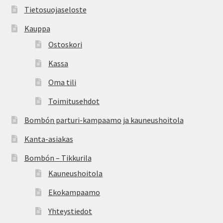
Tietosuojaseloste
Kauppa
Ostoskori
Kassa
Oma tili
Toimitusehdot
Bombón parturi-kampaamo ja kauneushoitola
Kanta-asiakas
Bombón – Tikkurila
Kauneushoitola
Ekokampaamo
Yhteystiedot