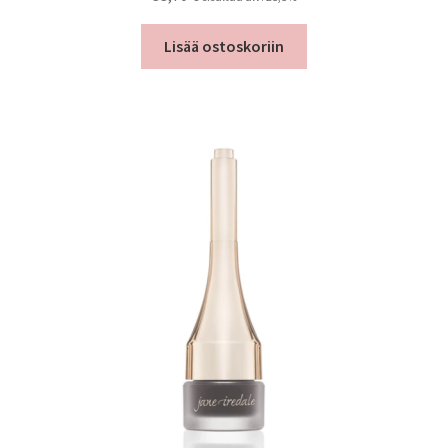
Oma tili
Lisää ostoskoriin
Ostoskori
Kanta-asiakas
Evästeseloste
Tietosuojaseloste