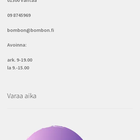
01300 Vantaa
09 8745969
bombon@bombon.fi
Avoinna:
ark. 9-19.00
la 9.-15.00
Varaa aika