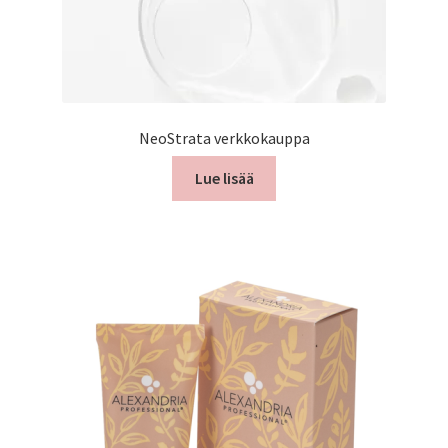
NeoStrata verkkokauppa
Lue lisää