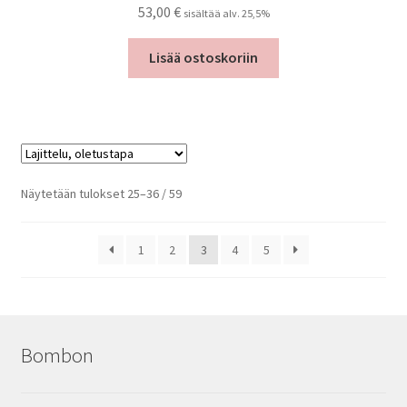
53,00
€
sisältää alv. 25,5%
Lisää ostoskoriin
Näytetään tulokset 25–36 / 59
1
2
3
4
5
Bombon