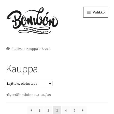
Siirry
Siirry
Valikko
navigointiin
sisältöön
Etusivu
Etusivu
Kauppa
Sivu 3
Bombón – Tikkurila
Kauppa
Varaa aika – Tikkurila
Kampaamo
Näytetään tulokset 25–36 / 59
Parturi
Hinnasto
1
2
3
4
5