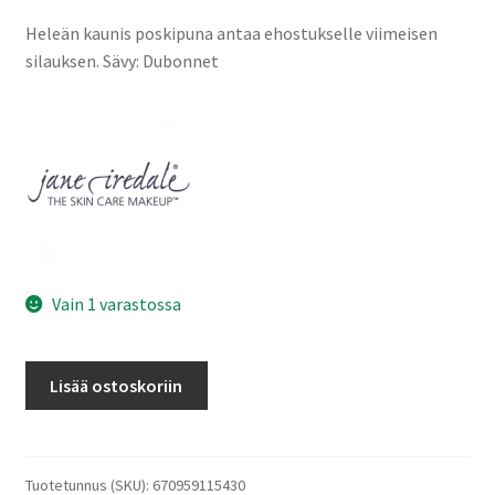
Oma tili
Heleän kaunis poskipuna antaa ehostukselle viimeisen
silauksen. Sävy: Dubonnet
Ostoskori
Kanta-asiakas
Evästeseloste
Tietosuojaseloste
Vain 1 varastossa
Purepressed
Lisää ostoskoriin
Blush
Dubonnet
määrä
Tuotetunnus (SKU):
670959115430