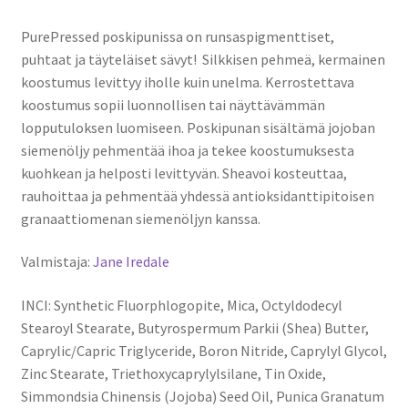
PurePressed poskipunissa on runsaspigmenttiset,
p
uhtaat ja täyteläiset sävyt
!
Silkkisen pehmeä, kermainen
koostumus levittyy iholle kuin unelma. Kerrostettava
koostumus sopii luonnollisen tai näyttävämmän
lopputuloksen luomiseen. Poskipunan sisältämä j
ojoban
siemenöljy pehmentää ihoa ja tekee koostumuksesta
kuohkean ja helposti levittyvän. Sheavoi kosteuttaa,
rauhoittaa ja pehmentää yhdessä antioksidanttipitoisen
granaattiomenan siemenöljyn kanssa.
Valmistaja:
Jane Iredale
INCI: Synthetic Fluorphlogopite, Mica, Octyldodecyl
Stearoyl Stearate, Butyrospermum Parkii (Shea) Butter,
Caprylic/Capric Triglyceride, Boron Nitride, Caprylyl Glycol,
Zinc Stearate, Triethoxycaprylylsilane, Tin Oxide,
Simmondsia Chinensis (Jojoba) Seed Oil, Punica Granatum