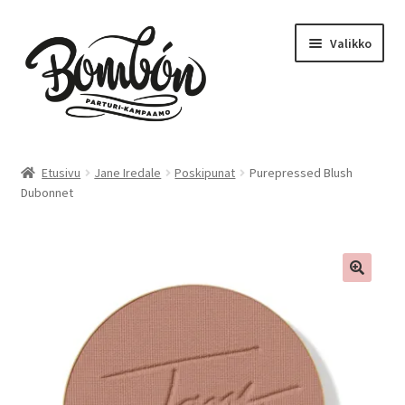
Siirry
Siirry
Valikko
navigointiin
sisältöön
Etusivu
Etusivu
Jane Iredale
Poskipunat
Purepressed Blush
Dubonnet
Bombón – Tikkurila
Varaa aika – Tikkurila
Kampaamo
Parturi
Hinnasto