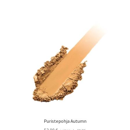
Puristepohja Autumn
53,00
€