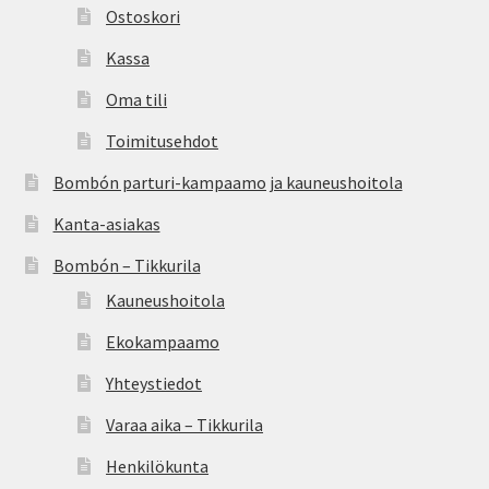
Ostoskori
Kassa
Oma tili
Toimitusehdot
Bombón parturi-kampaamo ja kauneushoitola
Kanta-asiakas
Bombón – Tikkurila
Kauneushoitola
Ekokampaamo
Yhteystiedot
Varaa aika – Tikkurila
Henkilökunta