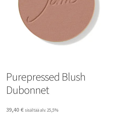
Peruutusehdot
Kauneushoitola
Ekokampaamo
Henkilökunta
Yhteystiedot
Purepressed Blush
Kauppa
Dubonnet
Kassa
Toimitusehdot
39,40
€
sisältää alv. 25,5%