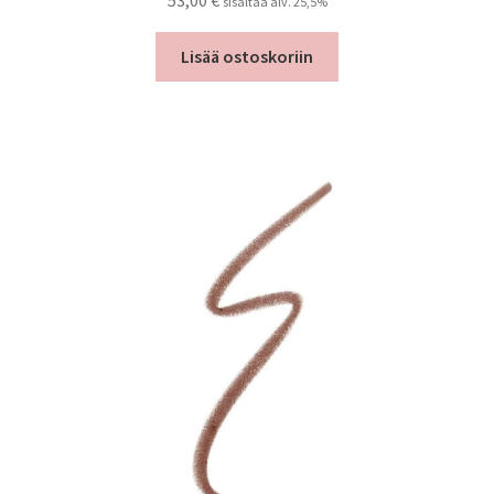
sisältää alv. 25,5%
Lisää ostoskoriin