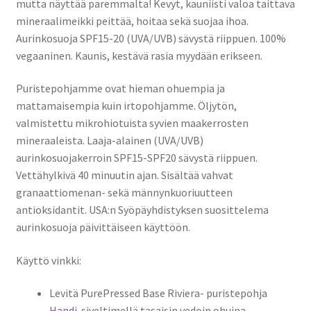
mutta näyttää paremmalta! Kevyt, kauniisti valoa taittava
mineraalimeikki peittää, hoitaa sekä suojaa ihoa.
Aurinkosuoja SPF15-20 (UVA/UVB) sävystä riippuen. 100%
vegaaninen. Kaunis, kestävä rasia myydään erikseen.
Puristepohjamme ovat hieman ohuempia ja
mattamaisempia kuin irtopohjamme. Öljytön,
valmistettu mikrohiotuista syvien maakerrosten
mineraaleista. Laaja-alainen (UVA/UVB)
aurinkosuojakerroin SPF15-SPF20 sävystä riippuen.
Vettähylkivä 40 minuutin ajan. Sisältää vahvat
granaattiomenan- sekä männynkuoriuutteen
antioksidantit. USA:n Syöpäyhdistyksen suosittelema
aurinkosuoja päivittäiseen käyttöön.
Käyttö vinkki:
Levitä PurePressed Base Riviera- puristepohja
Handi
-siveltimellä tasaisin vedoin ohuina