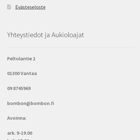
Evästeseloste
Yhteystiedot ja Aukioloajat
Peltolantie 2
01300 Vantaa
09 8745969
bombon@bombon.fi
Avoinna:
ark. 9-19.00