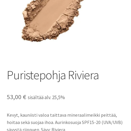
Peruutusehdot
Kauneushoitola
Ekokampaamo
Henkilökunta
Puristepohja Riviera
Yhteystiedot
Kauppa
53,00
€
sisältää alv. 25,5%
Kassa
Kevyt, kauniisti valoa taittava mineraalimeikki peittää,
Toimitusehdot
hoitaa sekä suojaa ihoa. Aurinkosuoja SPF15-20 (UVA/UVB)
sävystä riippuen. Sävy: Riviera