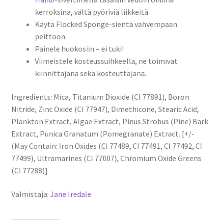
kerroksina, vältä pyöriviä liikkeitä.
Käytä Flocked Sponge-sientä vahvempaan
peittoon.
Painele huokosiin – ei tuki!
Viimeistele kosteussuihkeella, ne toimivat
kiinnittäjänä sekä kosteuttajana.
Ingredients: Mica, Titanium Dioxide (CI 77891), Boron
Nitride, Zinc Oxide (CI 77947), Dimethicone, Stearic Acid,
Plankton Extract, Algae Extract, Pinus Strobus (Pine) Bark
Extract, Punica Granatum (Pomegranate) Extract. [+/-
(May Contain: Iron Oxides (CI 77489, CI 77491, CI 77492, CI
77499), Ultramarines (CI 77007), Chromium Oxide Greens
(CI 77288)]
Valmistaja:
Jane Iredale