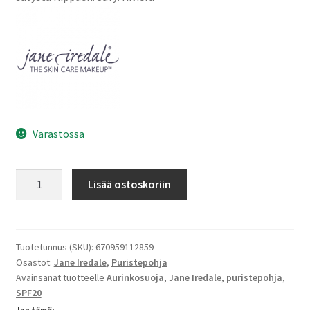
Oma tili
Ostoskori
Kanta-asiakas
Evästeseloste
Varastossa
Tietosuojaseloste
Puristepohja
Lisää ostoskoriin
Riviera
määrä
Tuotetunnus (SKU):
670959112859
Osastot:
Jane Iredale
,
Puristepohja
Avainsanat tuotteelle
Aurinkosuoja
,
Jane Iredale
,
puristepohja
,
SPF20
Jaa tämä: