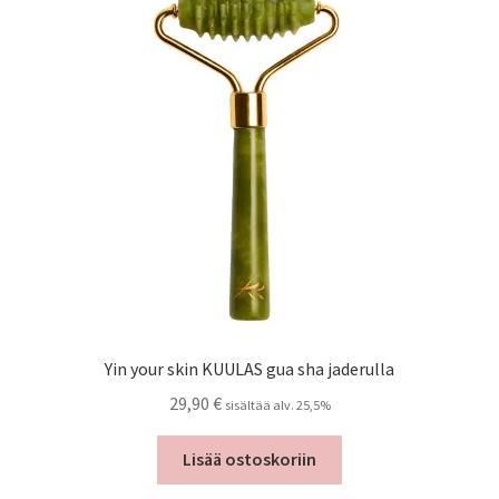
Peruutusehdot
Kauneushoitola
Ekokampaamo
Henkilökunta
Yhteystiedot
Kauppa
Yin your skin KUULAS gua sha jaderulla
Kassa
29,90
€
sisältää alv. 25,5%
Toimitusehdot
Lisää ostoskoriin