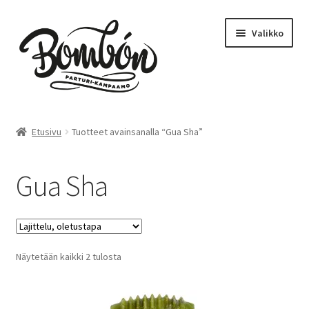
Siirry
Siirry
Valikko
navigointiin
sisältöön
Etusivu
Etusivu
Tuotteet avainsanalla “Gua Sha”
Bombón – Tikkurila
Gua Sha
Varaa aika – Tikkurila
Kampaamo
Näytetään kaikki 2 tulosta
Parturi
Hinnasto