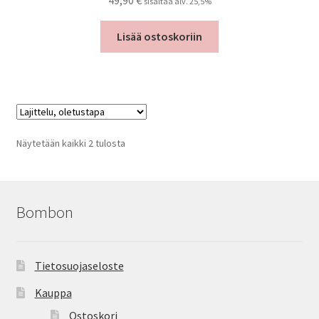
49,90
€
sisältää alv. 25,5%
Lisää ostoskoriin
Näytetään kaikki 2 tulosta
Bombon
Tietosuojaseloste
Kauppa
Ostoskori