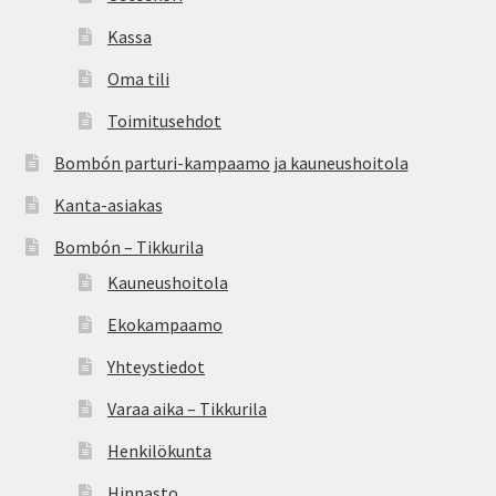
Kassa
Oma tili
Toimitusehdot
Bombón parturi-kampaamo ja kauneushoitola
Kanta-asiakas
Bombón – Tikkurila
Kauneushoitola
Ekokampaamo
Yhteystiedot
Varaa aika – Tikkurila
Henkilökunta
Hinnasto