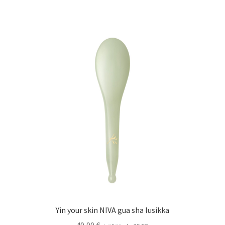
Oma tili
Ostoskori
Kanta-asiakas
Evästeseloste
Tietosuojaseloste
Yin your skin NIVA gua sha lusikka