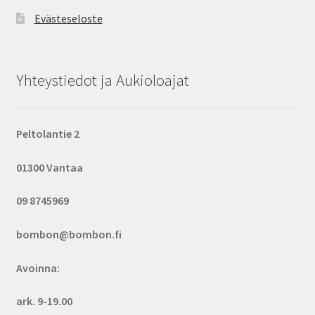
Evästeseloste
Yhteystiedot ja Aukioloajat
Peltolantie 2
01300 Vantaa
09 8745969
bombon@bombon.fi
Avoinna:
ark. 9-19.00