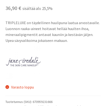
Oma tili
36,90
€
sisältää alv. 25,5%
Ostoskori
TRIPLELUXE on täydellinen huulipuna laatua arvostavalle.
Kanta-asiakas
Luonnon raaka-aineet hoitavat hellää huulten ihoa,
mineraalipigmentit antavat kauniin ja kestävän jäljen.
Evästeseloste
Upea sävyvalikoima jokaiseen makuun.
Tietosuojaseloste
Varasto loppu
Tuotetunnus (SKU):
670959231666