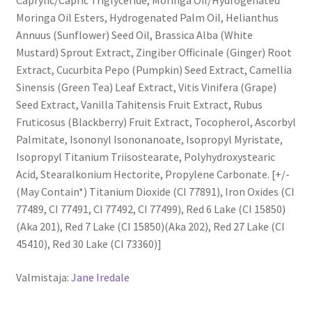
Caprylic/Capric Triglyceride, Moringa Oil/Hydrogenated
Moringa Oil Esters, Hydrogenated Palm Oil, Helianthus
Annuus (Sunflower) Seed Oil, Brassica Alba (White
Mustard) Sprout Extract, Zingiber Officinale (Ginger) Root
Extract, Cucurbita Pepo (Pumpkin) Seed Extract, Camellia
Sinensis (Green Tea) Leaf Extract, Vitis Vinifera (Grape)
Seed Extract, Vanilla Tahitensis Fruit Extract, Rubus
Fruticosus (Blackberry) Fruit Extract, Tocopherol, Ascorbyl
Palmitate, Isononyl Isononanoate, Isopropyl Myristate,
Isopropyl Titanium Triisostearate, Polyhydroxystearic
Acid, Stearalkonium Hectorite, Propylene Carbonate. [+/-
(May Contain*) Titanium Dioxide (CI 77891), Iron Oxides (CI
77489, CI 77491, CI 77492, CI 77499), Red 6 Lake (CI 15850)
(Aka 201), Red 7 Lake (CI 15850)(Aka 202), Red 27 Lake (CI
45410), Red 30 Lake (CI 73360)]
Valmistaja:
Jane Iredale