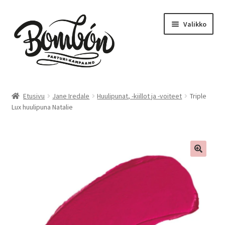
Siirry
Siirry
Valikko
navigointiin
sisältöön
Etusivu
Etusivu
Jane Iredale
Huulipunat, -kiillot ja -voiteet
Triple
Lux huulipuna Natalie
Bombón – Tikkurila
Varaa aika – Tikkurila
Kampaamo
Parturi
Hinnasto