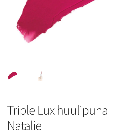
Peruutusehdot
Kauneushoitola
Ekokampaamo
Henkilökunta
Yhteystiedot
Kauppa
Triple Lux huulipuna
Kassa
Natalie
Toimitusehdot