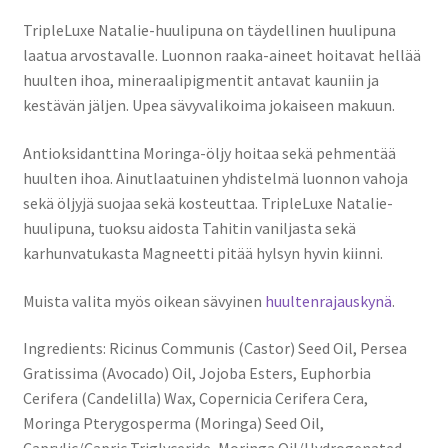
TripleLuxe Natalie-huulipuna on täydellinen huulipuna
laatua arvostavalle. Luonnon raaka-aineet hoitavat hellää
huulten ihoa, mineraalipigmentit antavat kauniin ja
kestävän jäljen. Upea sävyvalikoima jokaiseen makuun.
Antioksidanttina Moringa-öljy hoitaa sekä pehmentää
huulten ihoa. Ainutlaatuinen yhdistelmä luonnon vahoja
sekä öljyjä suojaa sekä kosteuttaa. TripleLuxe Natalie-
huulipuna, tuoksu aidosta Tahitin vaniljasta sekä
karhunvatukasta Magneetti pitää hylsyn hyvin kiinni.
Muista valita myös oikean sävyinen
huultenrajauskynä
.
Ingredients: Ricinus Communis (Castor) Seed Oil, Persea
Gratissima (Avocado) Oil, Jojoba Esters, Euphorbia
Cerifera (Candelilla) Wax, Copernicia Cerifera Cera,
Moringa Pterygosperma (Moringa) Seed Oil,