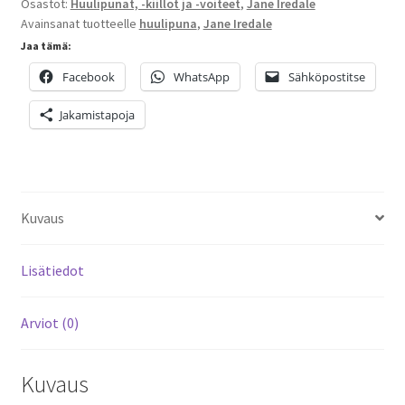
Osastot:
Huulipunat, -kiillot ja -voiteet
,
Jane Iredale
Avainsanat tuotteelle
huulipuna
,
Jane Iredale
Jaa tämä:
Facebook
WhatsApp
Sähköpostitse
Jakamistapoja
Kuvaus
Lisätiedot
Arviot (0)
Kuvaus